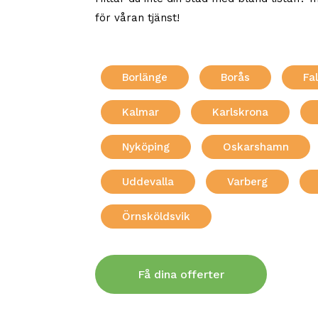
för våran tjänst!
Borlänge
Borås
Fa
Kalmar
Karlskrona
Nyköping
Oskarshamn
Uddevalla
Varberg
Örnsköldsvik
Få dina offerter