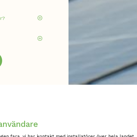
or?
P
P
 användare
Ingen fara, vi har kontakt med installatörer över hela landet