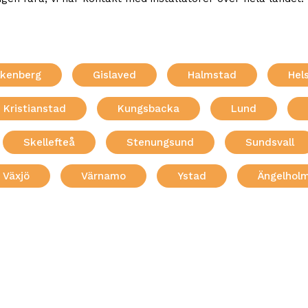
lkenberg
Gislaved
Halmstad
Hel
Kristianstad
Kungsbacka
Lund
Skellefteå
Stenungsund
Sundsvall
Växjö
Värnamo
Ystad
Ängelhol