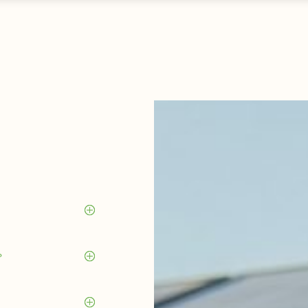
P
?
P
P